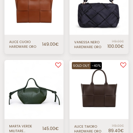
ALICE CUOIO
149.00
€
VANESSA NERO
149.00
€
100.00
€
HARDWARE ORO
HARDWARE ORO
SOLD OUT
-40%
MARTA VERDE
149.00
€
ALICE T.MORO
145.00
€
89.40
€
MILITARE
HARDWARE ORO