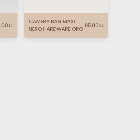
CAMERA BAG MAXI
.00
€
95.00
€
NERO HARDWARE ORO