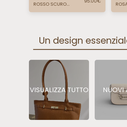
95.00
€
ROSSO SCURO
ROSA
HARDWARE ORO
HAR
Un design essenziale
VISUALIZZA TUTTO
NUOVI 