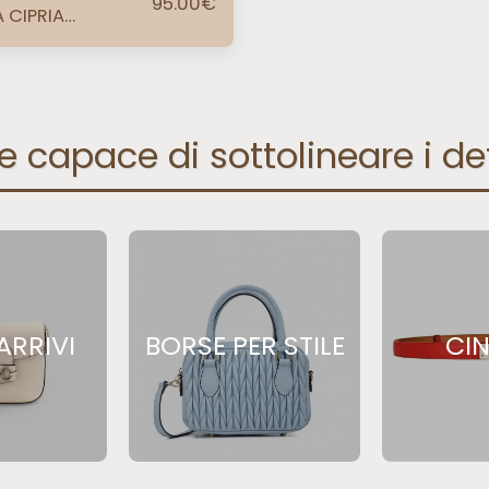
95.00
€
 CIPRIA
DWARE ORO
 capace di sottolineare i de
ARRIVI
BORSE PER STILE
CI