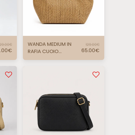
WANDA MEDIUM IN
129.00
€
129.00
€
.00
€
65.00
€
RAFIA CUOIO
HARDWARE ORO