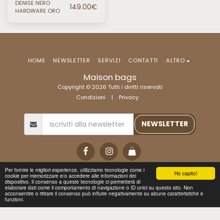
DENISE NERO
149.00
€
HARDWARE ORO
HOME
NEWSLETTER
SERVIZI
CONTATTI
ALTRO
Maison bags
Copyright © 2026 Tutti i diritti riservati
Condizioni
|
Privacy
NEWSLETTER
Per fornire le migliori esperienze, utilizziamo tecnologie come i
Ho capito!
cookie per memorizzare e/o accedere alle informazioni del
dispositivo. Il consenso a queste tecnologie ci permetterà di
elaborare dati come il comportamento di navigazione o ID unici su questo sito. Non
acconsentire o ritirare il consenso può influire negativamente su alcune caratteristiche e
funzioni.